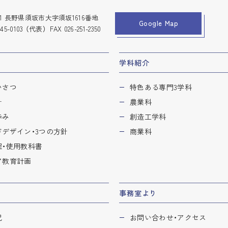
0911 長野県須坂市大字須坂1616番地
Google Map
245-0103
（代表） FAX 026-251-2350
学科紹介
いさつ
特色ある専門3学科
針
農業科
歩み
創造工学科
ドデザイン・
3つの方針
商業科
・
使用教科書
ア教育計画
事務室より
況
お問い合わせ・
アクセス