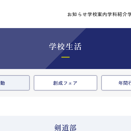
お知らせ
学校案内
学科紹介
学校生活
活動
創成フェア
年間
剣道部