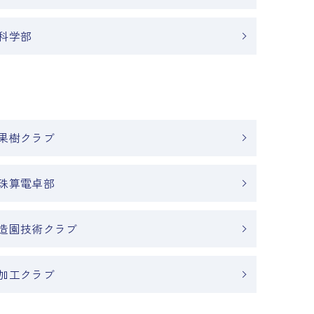
科学部
果樹クラブ
珠算電卓部
造園技術クラブ
加工クラブ