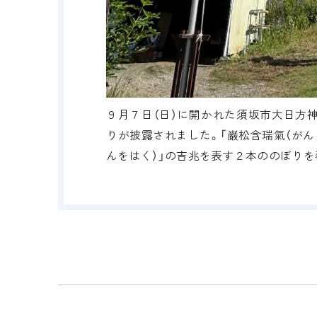
９月７日（日）に開かれた須坂市大日方
りが披露されました。「巌松含瑞氣（がん
んをはく）」の吉兆を表す２本ののぼりを