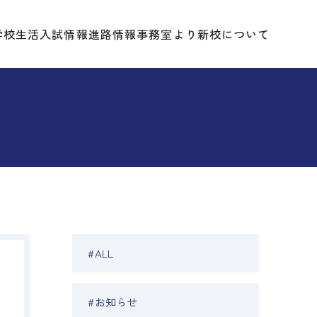
学校生活
入試情報
進路情報
事務室より
新校について
#ALL
#お知らせ