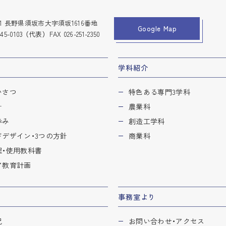
0911 長野県須坂市大字須坂1616番地
Google Map
245-0103
（代表） FAX 026-251-2350
学科紹介
いさつ
特色ある専門3学科
針
農業科
歩み
創造工学科
ドデザイン・
3つの方針
商業科
・
使用教科書
ア教育計画
事務室より
況
お問い合わせ・
アクセス